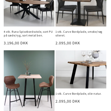
o
n
:
4 stk. Runa Spisebordsstole, sort PU
1 stk. Curve Bordplade, smoke/røg
på sæde/ryg, sort metal ben.
olieret.
Normalpris
3.196,00 DKK
Normalpris
2.095,00 DKK
1 stk. Curve Bordplade, olie natur.
Normalpris
2.095,00 DKK