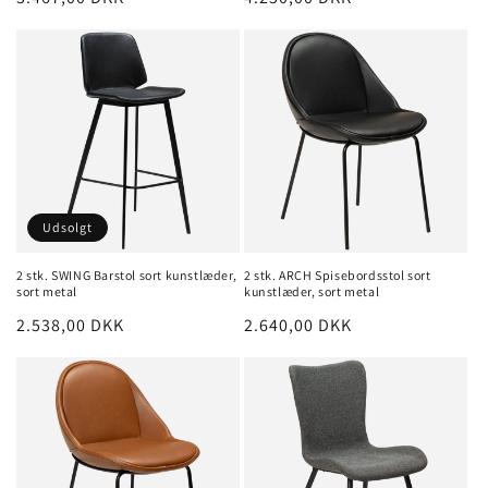
Udsolgt
2 stk. SWING Barstol sort kunstlæder,
2 stk. ARCH Spisebordsstol sort
sort metal
kunstlæder, sort metal
Normalpris
2.538,00 DKK
Normalpris
2.640,00 DKK