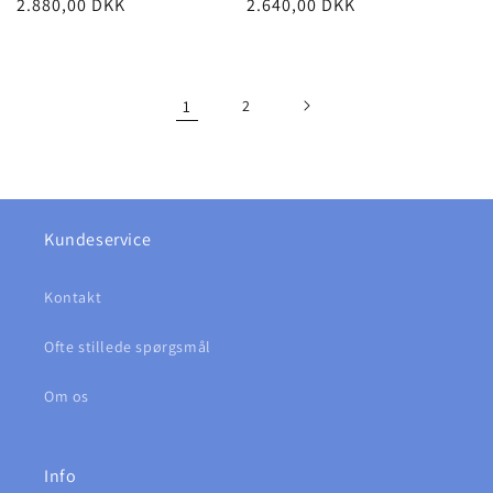
Normalpris
2.640,00 DKK
Normalpris
2.880,00 DKK
1
2
Kundeservice
Kontakt
Ofte stillede spørgsmål
Om os
Info