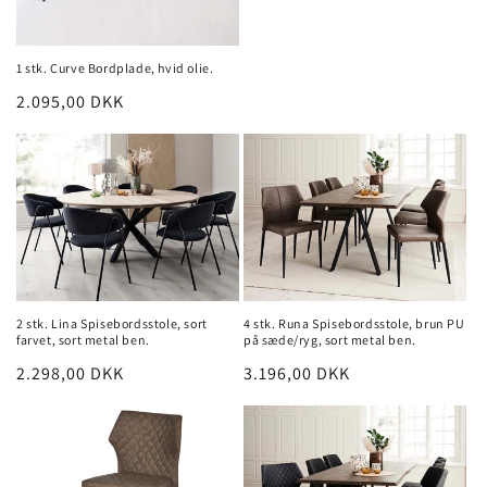
1 stk. Curve Bordplade, hvid olie.
Normalpris
2.095,00 DKK
2 stk. Lina Spisebordsstole, sort
4 stk. Runa Spisebordsstole, brun PU
farvet, sort metal ben.
på sæde/ryg, sort metal ben.
Normalpris
2.298,00 DKK
Normalpris
3.196,00 DKK