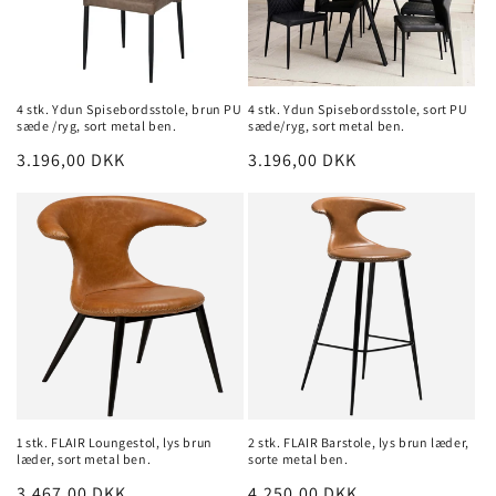
4 stk. Ydun Spisebordsstole, brun PU
4 stk. Ydun Spisebordsstole, sort PU
sæde /ryg, sort metal ben.
sæde/ryg, sort metal ben.
Normalpris
3.196,00 DKK
Normalpris
3.196,00 DKK
1 stk. FLAIR Loungestol, lys brun
2 stk. FLAIR Barstole, lys brun læder,
læder, sort metal ben.
sorte metal ben.
Normalpris
3.467,00 DKK
Normalpris
4.250,00 DKK