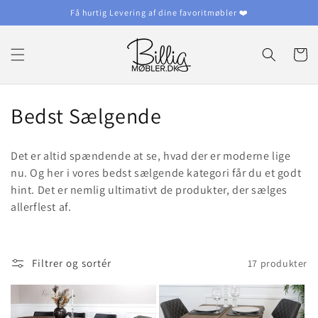
Gå til
Få hurtig Levering af dine favoritmøbler ❤️
indhold
Indkøbsku
K
Bedst Sælgende
o
Det er altid spændende at se, hvad der er moderne lige
l
nu. Og her i vores bedst sælgende kategori får du et godt
hint. Det er nemlig ultimativt de produkter, der sælges
l
allerflest af.
e
k
Filtrer og sortér
17 produkter
t
i