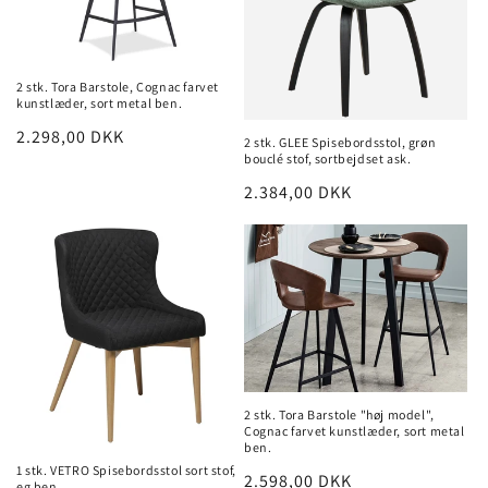
o
n
2 stk. Tora Barstole, Cognac farvet
:
kunstlæder, sort metal ben.
Normalpris
2.298,00 DKK
2 stk. GLEE Spisebordsstol, grøn
bouclé stof, sortbejdset ask.
Normalpris
2.384,00 DKK
2 stk. Tora Barstole "høj model",
Cognac farvet kunstlæder, sort metal
ben.
1 stk. VETRO Spisebordsstol sort stof,
Normalpris
2.598,00 DKK
eg ben