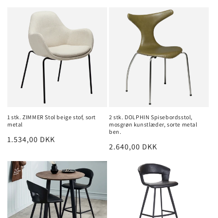
1 stk. ZIMMER Stol beige stof, sort
2 stk. DOLPHIN Spisebordsstol,
metal
mosgrøn kunstlæder, sorte metal
ben.
Normalpris
1.534,00 DKK
Normalpris
2.640,00 DKK