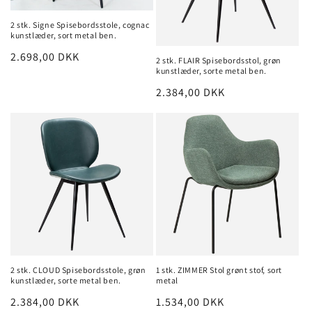
2 stk. Signe Spisebordsstole, cognac
kunstlæder, sort metal ben.
Normalpris
2.698,00 DKK
2 stk. FLAIR Spisebordsstol, grøn
kunstlæder, sorte metal ben.
Normalpris
2.384,00 DKK
2 stk. CLOUD Spisebordsstole, grøn
1 stk. ZIMMER Stol grønt stof, sort
kunstlæder, sorte metal ben.
metal
Normalpris
2.384,00 DKK
Normalpris
1.534,00 DKK