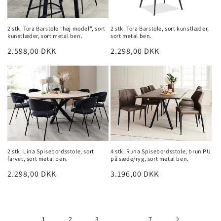
2 stk. Tora Barstole "høj model", sort
2 stk. Tora Barstole, sort kunstlæder,
kunstlæder, sort metal ben.
sort metal ben.
Normalpris
2.598,00 DKK
Normalpris
2.298,00 DKK
2 stk. Lina Spisebordsstole, sort
4 stk. Runa Spisebordsstole, brun PU
farvet, sort metal ben.
på sæde/ryg, sort metal ben.
Normalpris
2.298,00 DKK
Normalpris
3.196,00 DKK
1
2
3
…
7