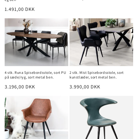
Normalpris
1.491,00 DKK
4 stk. Runa Spisebordsstole, sort PU
2 stk. Mist Spisebordsstole, sort
på sæde/ryg, sort metal ben.
kunstlæder, sort metal ben.
Normalpris
3.196,00 DKK
Normalpris
3.990,00 DKK