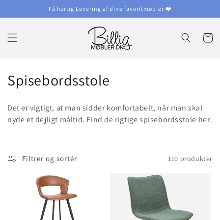
Gå til
Få hurtig Levering af dine favoritmøbler ❤️
indhold
Indkøbsku
K
Spisebordsstole
o
Det er vigtigt, at man sidder komfortabelt, når man skal
l
nyde et dejligt måltid. Find de rigtige spisebordsstole her.
l
e
Filtrer og sortér
110 produkter
k
t
i