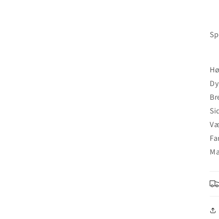
Sp
Hø
Dy
Br
Si
Væ
Fa
Ma