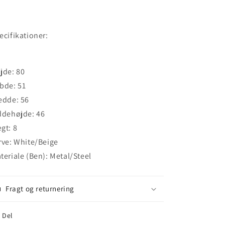
ecifikationer:
jde: 80
bde: 51
edde: 56
ddehøjde: 46
gt: 8
rve: White/Beige
teriale (Ben): Metal/Steel
Fragt og returnering
Del