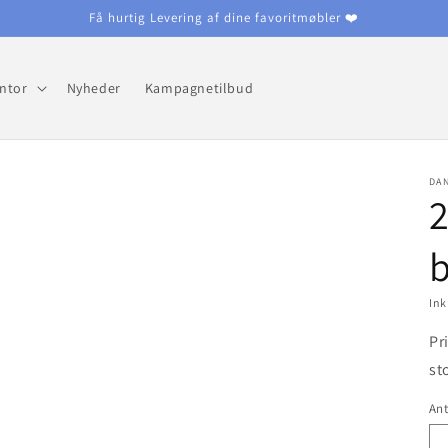
Få hurtig Levering af dine favoritmøbler ❤️
ntor
Nyheder
Kampagnetilbud
DA
2
b
In
Pr
st
Ant