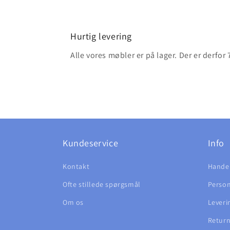
Hurtig levering
Alle vores møbler er på lager. Der er derfor
Kundeservice
Info
Kontakt
Handel
Ofte stillede spørgsmål
Person
Om os
Leveri
Return