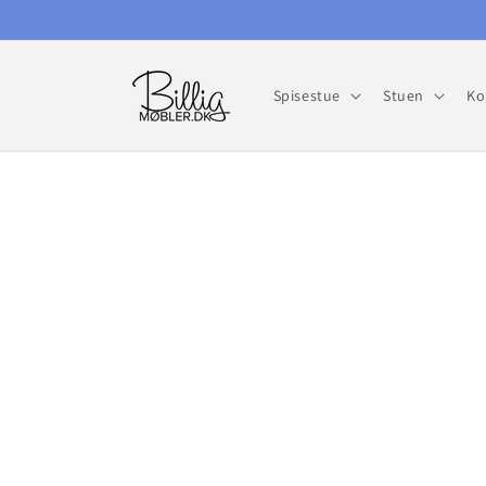
Gå til
indhold
Spisestue
Stuen
Ko
Gå til
produktoplysninger