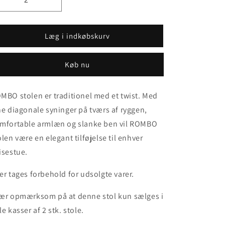
Læg i indkøbskurv
Køb nu
MBO stolen er traditionel med et twist. Med
ne diagonale syninger på tværs af ryggen,
mfortable armlæn og slanke ben vil ROMBO
olen være en elegant tilføjelse til enhver
isestue.
er tages forbehold for udsolgte varer.
ær opmærksom på at denne stol kun sælges i
le kasser af 2 stk. stole.