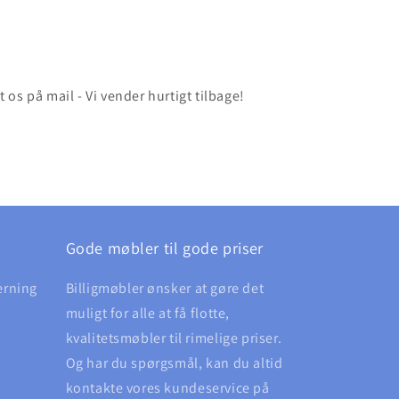
os på mail - Vi vender hurtigt tilbage!
Gode møbler til gode priser
erning
Billigmøbler ønsker at gøre det
muligt for alle at få flotte,
kvalitetsmøbler til rimelige priser.
Og har du spørgsmål, kan du altid
kontakte vores kundeservice på