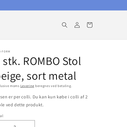
Log
Indkøbskurv
ind
N-FORM
 stk. ROMBO Stol
eige, sort metal
klusive moms
Levering
beregnes ved betaling.
isen er per colli. Du kan kun købe i colli af 2
ole ved dette produkt.
al