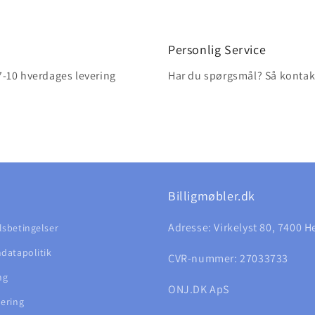
Personlig Service
 7-10 hverdages levering
Har du spørgsmål? Så kontakt 
Billigmøbler.dk
Adresse: Virkelyst 80, 7400 H
sbetingelser
datapolitik
CVR-nummer: 27033733
ng
ONJ.DK ApS
ering