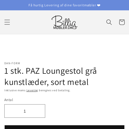
Gå til
Få hurtig Levering af dine favoritmøbler ❤️
indhold
Indkøbsku
å til
roduktoplysninger
DAN-FORM
1 stk. PAZ Loungestol grå
kunstlæder, sort metal
Inklusive moms
Levering
beregnes ved betaling.
Antal