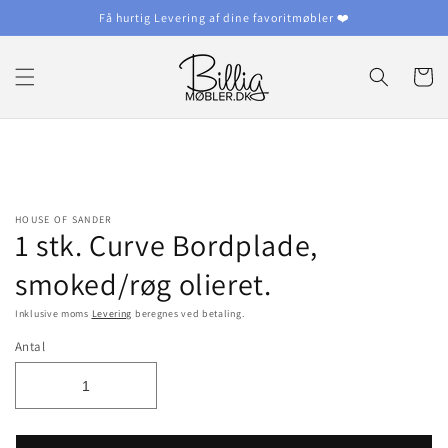
Gå til
Få hurtig Levering af dine favoritmøbler ❤️
indhold
Indkøbsku
å til
roduktoplysninger
HOUSE OF SANDER
1 stk. Curve Bordplade,
smoked/røg olieret.
Inklusive moms
Levering
beregnes ved betaling.
Antal