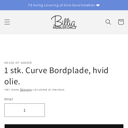
Videre
Få hurtig Levering af dine favoritmøbler ❤️
til
indhold
Kurv
idere til
roduktinformation
HOUSE OF SANDER
1 stk. Curve Bordplade, hvid
olie.
Inkl. moms
Shipping
calculated at checkout.
Antal